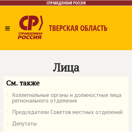
СПРАВЕДЛИВАЯ РОССИЯ
≡
ТВЕРСКАЯ ОБЛАСТЬ
Главная
Новости
Лица
Фото/Видео
Газета
Контакты
Лица
См. также
Коллегиальные органы и должностные лица
˙
регионального отделения
Председатели Советов местных отделений
˙
Депутаты
˙