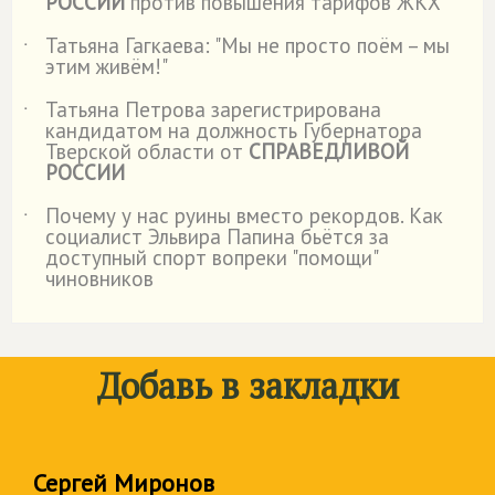
РОССИИ
против повышения тарифов ЖКХ
Татьяна Гагкаева: "Мы не просто поём – мы
˙
этим живём!"
Татьяна Петрова зарегистрирована
˙
кандидатом на должность Губернатора
Тверской области от
СПРАВЕДЛИВОЙ
РОССИИ
Почему у нас руины вместо рекордов. Как
˙
социалист Эльвира Папина бьётся за
доступный спорт вопреки "помощи"
чиновников
Добавь в закладки
Сергей Миронов