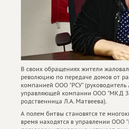
В своих обращениях жители жалова
революцию по передаче домов от р
компанией ООО "РСУ" (руководитель А
управляющей компании ООО "МКД За
родственница Л.А. Матвеева).
А полем битвы становятся те много
время находятся в управлении ООО "