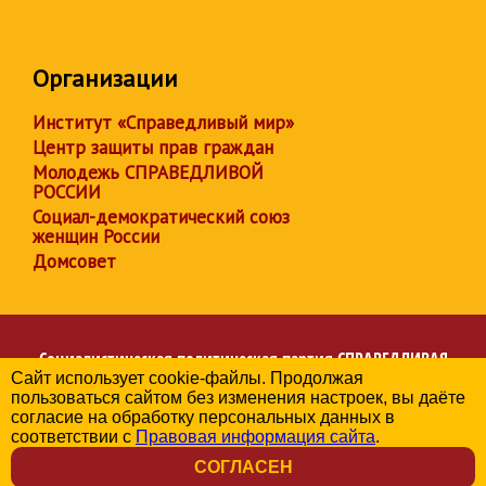
Организации
Институт «Справедливый мир»
Центр защиты прав граждан
Молодежь СПРАВЕДЛИВОЙ
РОССИИ
Социал-демократический союз
женщин России
Домсовет
Социалистическая политическая партия
СПРАВЕДЛИВАЯ
Сайт использует cookie-файлы. Продолжая
РОССИЯ
пользоваться сайтом без изменения настроек, вы даёте
Региональное отделение партии в Тверской области
согласие на обработку персональных данных в
© 2006-2026
соответствии с
Правовая информация сайта
.
Политика в отношении обработки персональных данных
СОГЛАСЕН