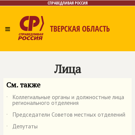
СПРАВЕДЛИВАЯ РОССИЯ
≡
ТВЕРСКАЯ ОБЛАСТЬ
Главная
Новости
Лица
Фото/Видео
Газета
Контакты
Лица
См. также
Коллегиальные органы и должностные лица
˙
регионального отделения
Председатели Советов местных отделений
˙
Депутаты
˙