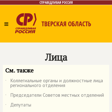
СПРАВЕДЛИВАЯ РОССИЯ
≡
ТВЕРСКАЯ ОБЛАСТЬ
Главная
Новости
Лица
Фото/Видео
Газета
Контакты
Лица
См. также
Коллегиальные органы и должностные лица
˙
регионального отделения
Председатели Советов местных отделений
˙
Депутаты
˙