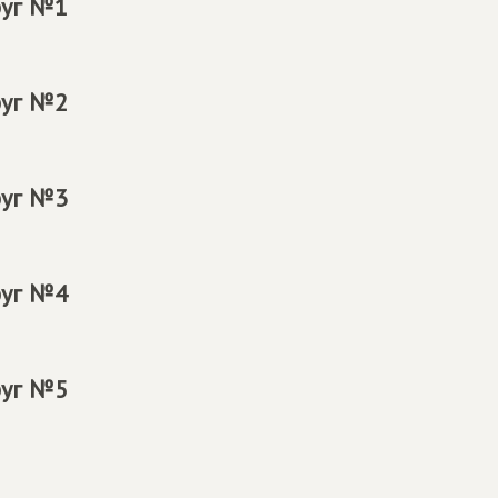
руг №1
руг №2
руг №3
руг №4
руг №5