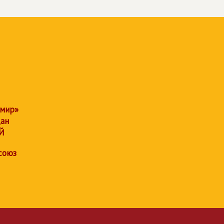
 мир»
дан
Й
союз